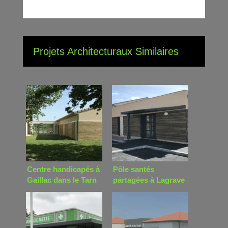
Projets Architecturaux Similaires
Centre handicapés à
Pôle santés
Gaillac dans le Tarn
partagées à Lagrave
dans le Tarn